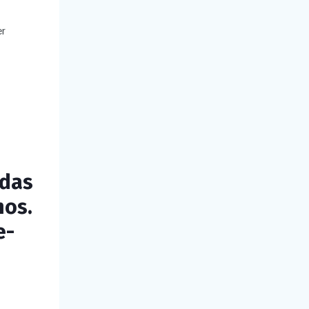
er
 das
nos.
e-