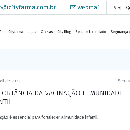
o@cityfarma.com.br
webmail
Seg. -Qu
Rede Cityfarma
Lojas
Ofertas
City Blog
Seja um Licenciado
Segurança e
Sem c
ril de 2022
PORTÂNCIA DA VACINAÇÃO E IMUNIDADE
NTIL
ção é essencial para fortalecer a imunidade infantil.