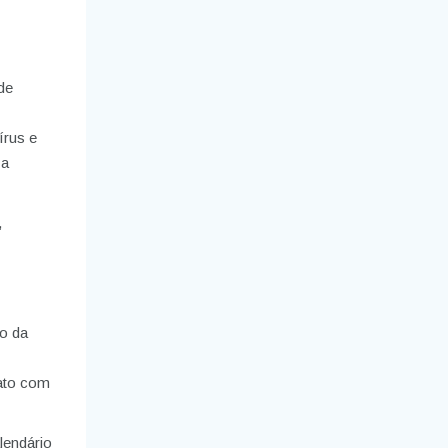
de
írus e
 a
,
o da
tato com
lendário