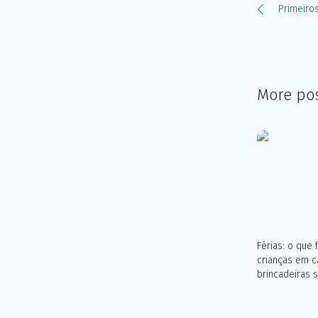
Primeiro
More po
Verão – Cuidados a
3ª idade: 3 atividades fáceis
Férias: o que
mados
para fazer em casa e melhorar
crianças em c
o equilíbrio.
brincadeiras 