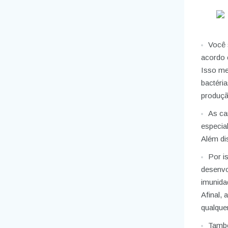
Você 
acordo 
Isso me
bactéri
produçã
As ca
especia
Além di
Por i
desenvo
imunidad
Afinal,
qualque
També