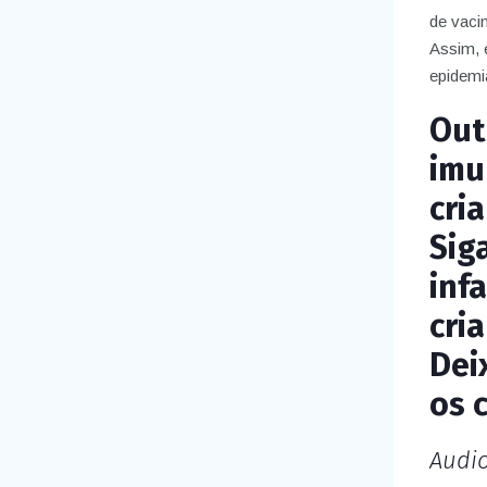
de vacin
Assim, 
epidemi
Out
imu
cri
Sig
inf
cri
Dei
os 
Audi